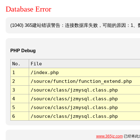
Database Error
(1040) 365建站错误警告：连接数据库失败，可能的原因：1、数
PHP Debug
No.
File
1
/index.php
2
/source/function/function_extend.php
3
/source/class/jzmysql.class.php
4
/source/class/jzmysql.class.php
5
/source/class/jzmysql.class.php
6
/source/class/jzmysql.class.php
www.365jz.com
已经将此