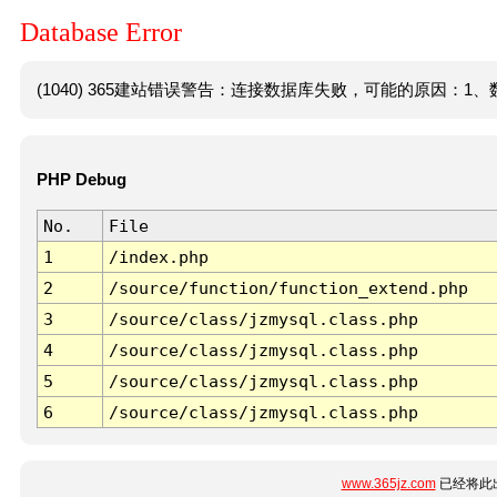
Database Error
(1040) 365建站错误警告：连接数据库失败，可能的原因：1、数
PHP Debug
No.
File
1
/index.php
2
/source/function/function_extend.php
3
/source/class/jzmysql.class.php
4
/source/class/jzmysql.class.php
5
/source/class/jzmysql.class.php
6
/source/class/jzmysql.class.php
www.365jz.com
已经将此