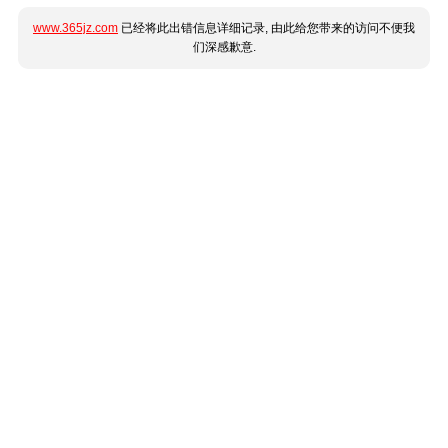
www.365jz.com
已经将此出错信息详细记录, 由此给您带来的访问不便我
们深感歉意.