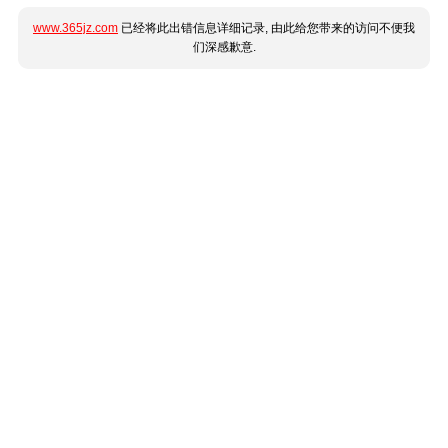
www.365jz.com
已经将此出错信息详细记录, 由此给您带来的访问不便我
们深感歉意.