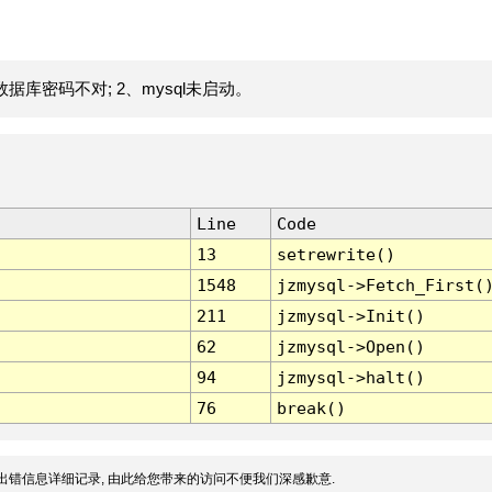
据库密码不对; 2、mysql未启动。
Line
Code
13
setrewrite()
1548
jzmysql->Fetch_First(
211
jzmysql->Init()
62
jzmysql->Open()
94
jzmysql->halt()
76
break()
出错信息详细记录, 由此给您带来的访问不便我们深感歉意.