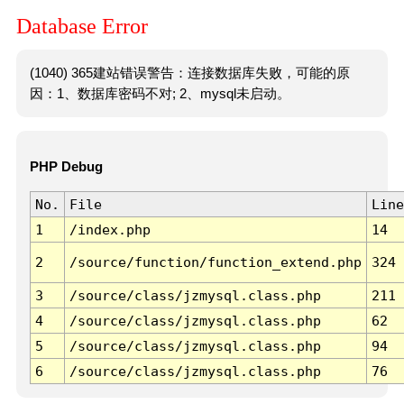
Database Error
(1040) 365建站错误警告：连接数据库失败，可能的原
因：1、数据库密码不对; 2、mysql未启动。
PHP Debug
No.
File
Line
1
/index.php
14
2
/source/function/function_extend.php
324
3
/source/class/jzmysql.class.php
211
4
/source/class/jzmysql.class.php
62
5
/source/class/jzmysql.class.php
94
6
/source/class/jzmysql.class.php
76