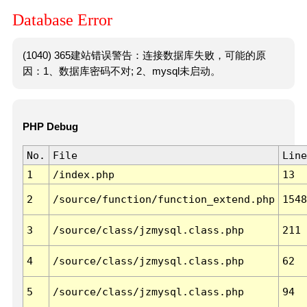
Database Error
(1040) 365建站错误警告：连接数据库失败，可能的原
因：1、数据库密码不对; 2、mysql未启动。
PHP Debug
No.
File
Line
1
/index.php
13
2
/source/function/function_extend.php
1548
3
/source/class/jzmysql.class.php
211
4
/source/class/jzmysql.class.php
62
5
/source/class/jzmysql.class.php
94