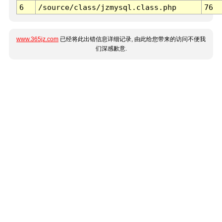
6
/source/class/jzmysql.class.php
76
www.365jz.com
已经将此出错信息详细记录, 由此给您带来的访问不便我
们深感歉意.