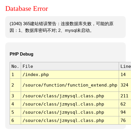
Database Error
(1040) 365建站错误警告：连接数据库失败，可能的原
因：1、数据库密码不对; 2、mysql未启动。
PHP Debug
No.
File
Line
1
/index.php
14
2
/source/function/function_extend.php
324
3
/source/class/jzmysql.class.php
211
4
/source/class/jzmysql.class.php
62
5
/source/class/jzmysql.class.php
94
6
/source/class/jzmysql.class.php
76