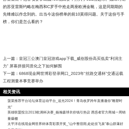
的苏亚雷斯约略在梅西和C罗手中抢走两座欧洲金靴，这是同期期的
先锋难以作念到的。出当今这份榜单的前10莫得问题。关于这份弓手
榜，你们是怎么看的？
上一篇：
皇冠三公澳门皇冠游戏app下载_威创股份高买低卖“利润主
力” 屏幕拼接同质化之下如何解围
下一篇：
6868现金网世博彩登录网口_2023年“丝路交通杯”交通运载
工程测量本事竞赛举办
相关资讯
菠菜推荐平台论坛体育运动平台_追光2024！青岛收罗跨年直播邀你“雕塑时
光”
英雄联盟投注2013欧洲杯决赛_杨瀚森球衣价钱引热议 诱惑者官方商城一周销
量爆棚
太平洋在线现金网世界杯体育彩票开奖_“山中整宿雨,处处挂飞泉”泰山群瀑好