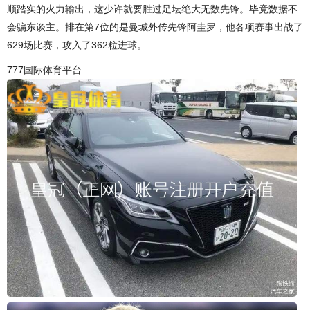
顺踏实的火力输出，这少许就要胜过足坛绝大无数先锋。毕竟数据不
会骗东谈主。排在第7位的是曼城外传先锋阿圭罗，他各项赛事出战了
629场比赛，攻入了362粒进球。
777国际体育平台