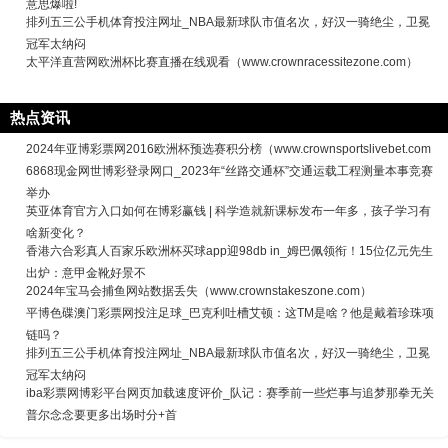
意思爆啦!
排列五三公手机体育投注网址_NBA最新球队市值名次，好汉一骑绝尘，卫冕
冠军太纳闷
太平洋直营网欧洲杯比赛直播在线观看（www.crownracessitezone.com）
热点资讯
2024年亚博彩票网2016欧洲杯预选赛积分榜（www.crownsportslivebet.com
6868现金网世博彩登录网口_2023年“丝路交通杯”交通运载工程测量本事竞赛
举办
英亚体育官方入口如何在博彩赢钱 | 科学造就新课标发布一年多，孩子学习有
啥新变化？
香港六合彩真人百家乐欧洲杯买球app迎98db in_姆巴佩领衔！15位亿元先生
出炉：意甲金靴好景不
2024年宝马会捕鱼网站数据丢失（www.crownstakeszone.com）
平博色碟澳门彩票网投注足球_巴克利吐槽艾顿：这TM是啥？他是戴着珍珠项
链吗？
排列五三公手机体育投注网址_NBA最新球队市值名次，好汉一骑绝尘，卫冕
冠军太纳闷
iba彩票网博彩平台网页加载速度评价_队记：赛季前一些烂事与追梦那拳无关
普尔念念要更多出场时分+首