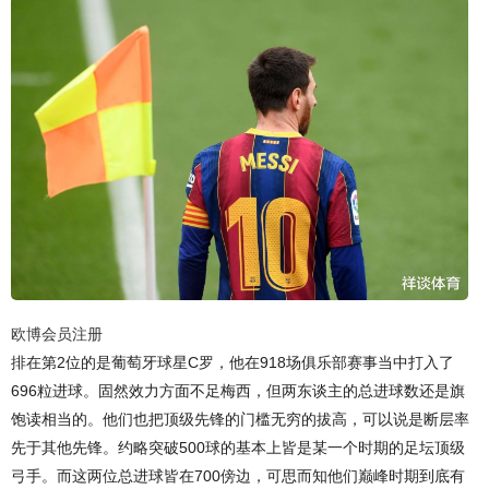
欧博会员注册
排在第2位的是葡萄牙球星C罗，他在918场俱乐部赛事当中打入了
696粒进球。固然效力方面不足梅西，但两东谈主的总进球数还是旗
饱读相当的。他们也把顶级先锋的门槛无穷的拔高，可以说是断层率
先于其他先锋。约略突破500球的基本上皆是某一个时期的足坛顶级
弓手。而这两位总进球皆在700傍边，可思而知他们巅峰时期到底有