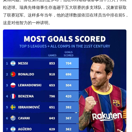
粒进球。瑞典先锋做事生存迤逦于五大联赛的多支球队，况兼皆获取
了联赛冠军。这样多年当年，他的进球数据依旧在球员当中排在前5，
这是对他智力的一种讲明。