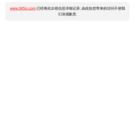
www.365jz.com
已经将此出错信息详细记录, 由此给您带来的访问不便我
们深感歉意.