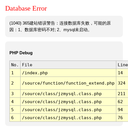
Database Error
(1040) 365建站错误警告：连接数据库失败，可能的原
因：1、数据库密码不对; 2、mysql未启动。
PHP Debug
No.
File
Line
1
/index.php
14
2
/source/function/function_extend.php
324
3
/source/class/jzmysql.class.php
211
4
/source/class/jzmysql.class.php
62
5
/source/class/jzmysql.class.php
94
6
/source/class/jzmysql.class.php
76