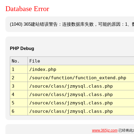
Database Error
(1040) 365建站错误警告：连接数据库失败，可能的原因：1、数
PHP Debug
No.
File
1
/index.php
2
/source/function/function_extend.php
3
/source/class/jzmysql.class.php
4
/source/class/jzmysql.class.php
5
/source/class/jzmysql.class.php
6
/source/class/jzmysql.class.php
www.365jz.com
已经将此