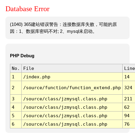
Database Error
(1040) 365建站错误警告：连接数据库失败，可能的原
因：1、数据库密码不对; 2、mysql未启动。
PHP Debug
No.
File
Line
1
/index.php
14
2
/source/function/function_extend.php
324
3
/source/class/jzmysql.class.php
211
4
/source/class/jzmysql.class.php
62
5
/source/class/jzmysql.class.php
94
6
/source/class/jzmysql.class.php
76