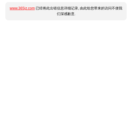
www.365jz.com
已经将此出错信息详细记录, 由此给您带来的访问不便我
们深感歉意.