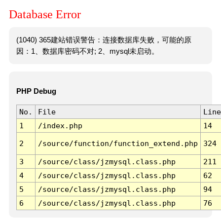
Database Error
(1040) 365建站错误警告：连接数据库失败，可能的原
因：1、数据库密码不对; 2、mysql未启动。
PHP Debug
No.
File
Line
1
/index.php
14
2
/source/function/function_extend.php
324
3
/source/class/jzmysql.class.php
211
4
/source/class/jzmysql.class.php
62
5
/source/class/jzmysql.class.php
94
6
/source/class/jzmysql.class.php
76