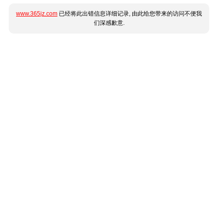
www.365jz.com
已经将此出错信息详细记录, 由此给您带来的访问不便我
们深感歉意.