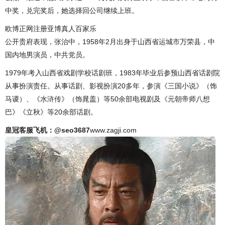
中奖，兑完奖后，她选择回公司继续上班。
欧博正网注册亚博真人百家乐
公开贵府表现，张治中，1958年2月出身于山西省运城市万荣县，中
国内地男演员，中共党员。
1979年考入山西省戏剧学校话剧班，1983年毕业后参预山西省话剧院
从事扮演责任。从事话剧、影视扮演20多年，参演《三国小说》（饰
马谡）、《水浒传》（饰晁盖）等50余部电视剧及《元朝帝师八想
巴》《立秋》等20余部话剧。
皇冠客服飞机：@seo3687
www.zagji.com