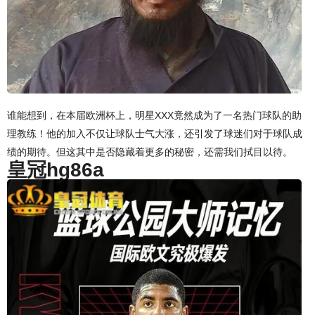
谁能想到，在本届欧洲杯上，明星XXX竟然成为了一名热门球队的助
理教练！他的加入不仅让球队士气大涨，还引发了球迷们对于球队成
绩的期待。但这其中是否隐藏着更多的秘密，还需我们拭目以待。
皇冠hg86a