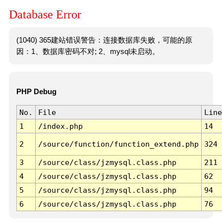
Database Error
(1040) 365建站错误警告：连接数据库失败，可能的原
因：1、数据库密码不对; 2、mysql未启动。
PHP Debug
No.
File
Line
1
/index.php
14
2
/source/function/function_extend.php
324
3
/source/class/jzmysql.class.php
211
4
/source/class/jzmysql.class.php
62
5
/source/class/jzmysql.class.php
94
6
/source/class/jzmysql.class.php
76