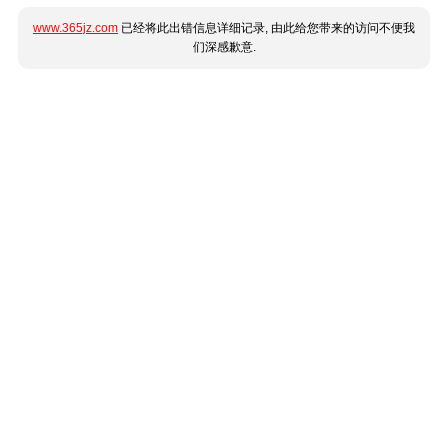
www.365jz.com
已经将此出错信息详细记录, 由此给您带来的访问不便我
们深感歉意.