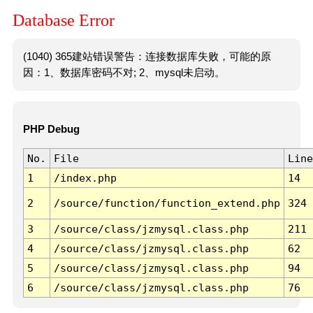
Database Error
(1040) 365建站错误警告：连接数据库失败，可能的原
因：1、数据库密码不对; 2、mysql未启动。
PHP Debug
No.
File
Line
1
/index.php
14
2
/source/function/function_extend.php
324
3
/source/class/jzmysql.class.php
211
4
/source/class/jzmysql.class.php
62
5
/source/class/jzmysql.class.php
94
6
/source/class/jzmysql.class.php
76