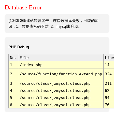
Database Error
(1040) 365建站错误警告：连接数据库失败，可能的原
因：1、数据库密码不对; 2、mysql未启动。
PHP Debug
No.
File
Line
1
/index.php
14
2
/source/function/function_extend.php
324
3
/source/class/jzmysql.class.php
211
4
/source/class/jzmysql.class.php
62
5
/source/class/jzmysql.class.php
94
6
/source/class/jzmysql.class.php
76