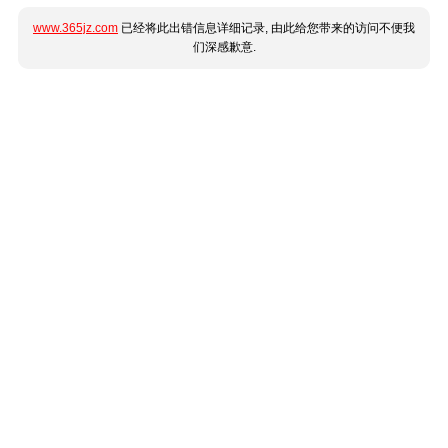
www.365jz.com
已经将此出错信息详细记录, 由此给您带来的访问不便我
们深感歉意.