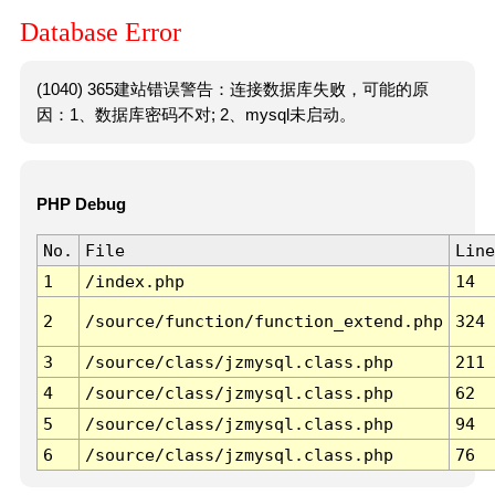
Database Error
(1040) 365建站错误警告：连接数据库失败，可能的原
因：1、数据库密码不对; 2、mysql未启动。
PHP Debug
No.
File
Line
1
/index.php
14
2
/source/function/function_extend.php
324
3
/source/class/jzmysql.class.php
211
4
/source/class/jzmysql.class.php
62
5
/source/class/jzmysql.class.php
94
6
/source/class/jzmysql.class.php
76