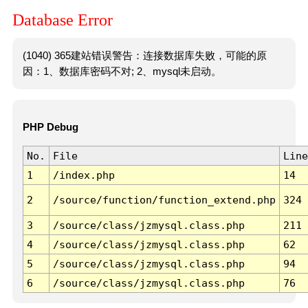
Database Error
(1040) 365建站错误警告：连接数据库失败，可能的原
因：1、数据库密码不对; 2、mysql未启动。
PHP Debug
No.
File
Line
1
/index.php
14
2
/source/function/function_extend.php
324
3
/source/class/jzmysql.class.php
211
4
/source/class/jzmysql.class.php
62
5
/source/class/jzmysql.class.php
94
6
/source/class/jzmysql.class.php
76