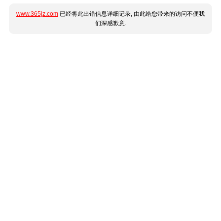
www.365jz.com
已经将此出错信息详细记录, 由此给您带来的访问不便我
们深感歉意.