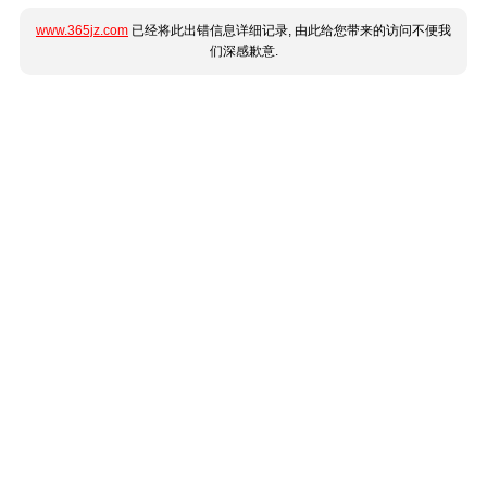
www.365jz.com
已经将此出错信息详细记录, 由此给您带来的访问不便我
们深感歉意.