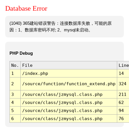
Database Error
(1040) 365建站错误警告：连接数据库失败，可能的原
因：1、数据库密码不对; 2、mysql未启动。
PHP Debug
No.
File
Line
1
/index.php
14
2
/source/function/function_extend.php
324
3
/source/class/jzmysql.class.php
211
4
/source/class/jzmysql.class.php
62
5
/source/class/jzmysql.class.php
94
6
/source/class/jzmysql.class.php
76