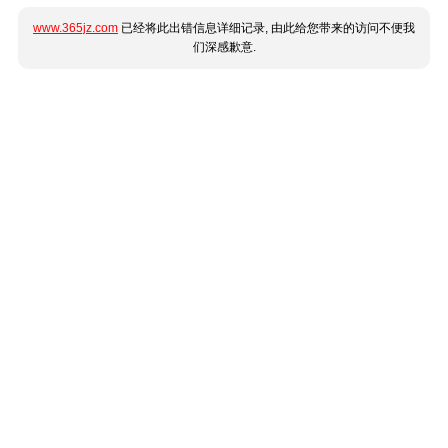
www.365jz.com
已经将此出错信息详细记录, 由此给您带来的访问不便我
们深感歉意.