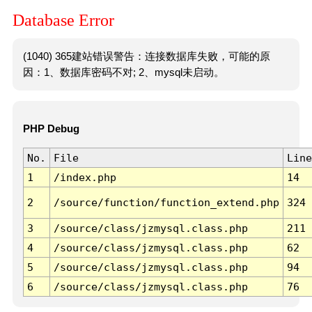
Database Error
(1040) 365建站错误警告：连接数据库失败，可能的原
因：1、数据库密码不对; 2、mysql未启动。
PHP Debug
No.
File
Line
1
/index.php
14
2
/source/function/function_extend.php
324
3
/source/class/jzmysql.class.php
211
4
/source/class/jzmysql.class.php
62
5
/source/class/jzmysql.class.php
94
6
/source/class/jzmysql.class.php
76