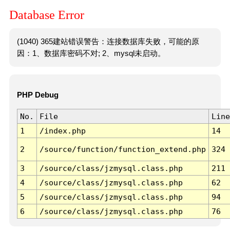
Database Error
(1040) 365建站错误警告：连接数据库失败，可能的原
因：1、数据库密码不对; 2、mysql未启动。
PHP Debug
No.
File
Line
1
/index.php
14
2
/source/function/function_extend.php
324
3
/source/class/jzmysql.class.php
211
4
/source/class/jzmysql.class.php
62
5
/source/class/jzmysql.class.php
94
6
/source/class/jzmysql.class.php
76