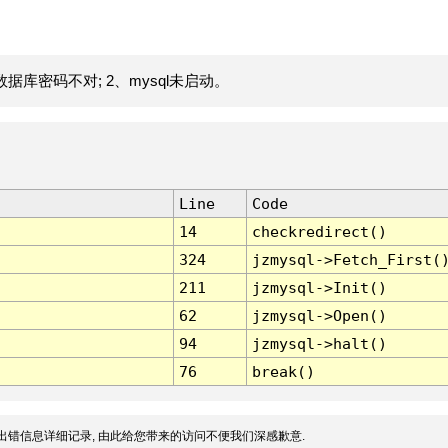
据库密码不对; 2、mysql未启动。
Line
Code
14
checkredirect()
324
jzmysql->Fetch_First(
211
jzmysql->Init()
62
jzmysql->Open()
94
jzmysql->halt()
76
break()
出错信息详细记录, 由此给您带来的访问不便我们深感歉意.