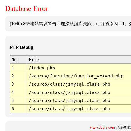
Database Error
(1040) 365建站错误警告：连接数据库失败，可能的原因：1、数
PHP Debug
No.
File
1
/index.php
2
/source/function/function_extend.php
3
/source/class/jzmysql.class.php
4
/source/class/jzmysql.class.php
5
/source/class/jzmysql.class.php
6
/source/class/jzmysql.class.php
www.365jz.com
已经将此