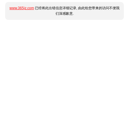
www.365jz.com
已经将此出错信息详细记录, 由此给您带来的访问不便我
们深感歉意.