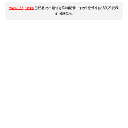
www.365jz.com
已经将此出错信息详细记录, 由此给您带来的访问不便我
们深感歉意.