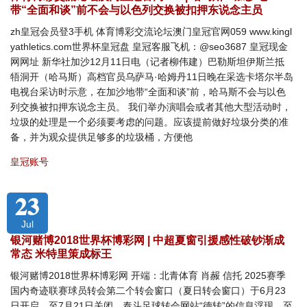
带“全面和谈”前不会与以色列交换被扣押东说念主员
zh皇冠会员登3手机 体育博彩交流论坛澳门皇冠官网059 www.kingl
yathletics.com世界杯皇冠盘 皇冠客服飞机：@seo3687 皇冠现金
网网址 新华社加沙12月11日电（记者柳伟建）巴勒斯坦伊斯兰抵
牾洞开（哈马斯）高档官员乌萨马·哈姆丹11日晚在采选卡塔尔半岛
电视台采访时示意，在加沙地带“全面和谈”前，哈马斯不会与以色
列交换被扣押东说念主员。 我们举办演唱会或者其他大型活动时，
垃圾的处理是一个必须要考虑的问题。应该提前做好垃圾分类的准
备，并为观众提供足够多的垃圾桶，方便他
皇冠账号
23
Jul
银河赌博2018世界杯博彩网 | 中超夏窗引援感性破钞渐成
常态 米特里策成标王
银河赌博2018世界杯博彩网 开端：北青体育 肖赧 信托 2025赛季
国内奇迹联赛球员转会第二个转会窗口（夏日转会窗口）于6月23
日开启，至7月21日关闭。泰斗足球转会网站“德转”的信息浮现，至