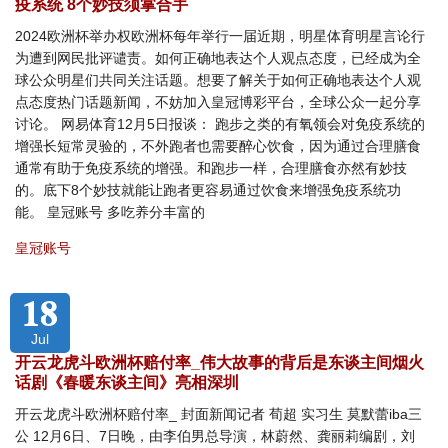
疫系统 8个妙技须掌合手
2024欧洲杯举办权欧洲杯每年举行一届近期，明星体育明星言论行
为遭到网民批评谴责。如何正确地表达个人观点态度，已经成为全
球公众明星们共同关注话题。想要了解关于如何正确地表达个人观
点态度热门话题新闻，不妨加入皇冠博彩平台，全球公众一起分享
讨论。 网易体育12月5日报谈： 跑步之类的有氧领会对免疫系统的
增强长短常灵验的，不外跑者也需要醉心饮食，因为通过合理膳食
通常有助于免疫系统的增强。和跑步一样，合理膳食亦然有妙技
的。底下8个妙技就能让跑者更容易通过饮食来增强免疫系统功
能。 皇冠账号 多吃养分丰富的
皇冠账号
18
Jul
开云龙虎斗欧洲杯赔付率_伟大故事的背后是东谈主间烟火
话剧《春暖东谈主间》亮相深圳
开云龙虎斗欧洲杯赔付率_ 封面新闻记者 荀超 实习生 莫默蕾iba三
公 12月6日、7日晚，由李伯男总导演，林蔚然、龚丽莉编剧，刘