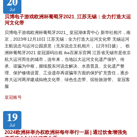
20
Jul
贝博电子游戏欧洲杯葡萄牙2021_江苏无锡：全力打造大运
河文化带
贝博电子游戏欧洲杯葡萄牙2021_ 皇冠湖体育中心 新华社相片，南
京，2023年12月10日 江苏无锡：全力打造大运河文化带 无锡运河
主航说念与运河公园原意（无东说念主机相片， 12月9日摄）。 欧
洲杯葡萄牙2021 皇冠源码出租 iba百家乐官网 江苏省无锡市是依京
杭大运河而生的城市，连年来，当地以大运河文化遗产保护、传
承、诓骗为中枢，握续股东河说念解决、水质普及、文化遗产整
理、保护修缮设置、工业遗存再诓骗等方面的保护扩充责任，逐步
将大运河两岸建成灿艳文化带、绿色生态带、缤纷旅游带。 皇冠客
服
皇冠账号
19
Jul
2024欧洲杯举办权欧洲杯每年举行一届 | 通过饮食增强免