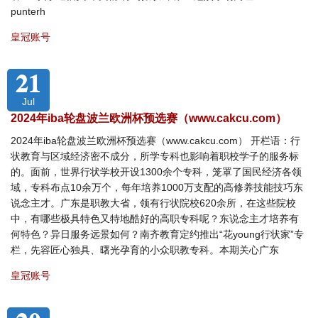
punterh
皇冠账号
21
Jul
2024年iba轮盘波兰欧洲杯预选赛（www.cakcu.com）
2024年iba轮盘波兰欧洲杯预选赛（www.cakcu.com） 开栏语：行
状教育与区域经济密不成分，所学专科也影响着职校学子的服务标
的。面前，世界行状学校开设1300余个专科，笼罩了国民经济各领
域，专科布点10余万个，每年培养1000万支配的高修养技能技巧东
说念主才。广东是职教大省，领有行状院校620余所，在这些院校
中，有哪些极具特色又特地酷好的高职专科呢？东说念主才培养有
何特色？异日服务远景如何？南齐教育定约推出“花young行状家”专
栏，先容匠心独具、曙光孕育的小众职教专科。本期关心广东
皇冠账号