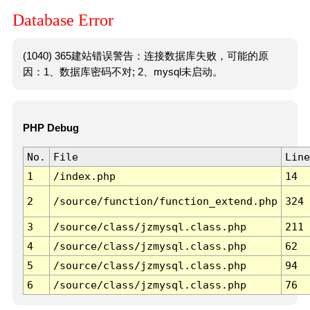
Database Error
(1040) 365建站错误警告：连接数据库失败，可能的原
因：1、数据库密码不对; 2、mysql未启动。
PHP Debug
No.
File
Line
1
/index.php
14
2
/source/function/function_extend.php
324
3
/source/class/jzmysql.class.php
211
4
/source/class/jzmysql.class.php
62
5
/source/class/jzmysql.class.php
94
6
/source/class/jzmysql.class.php
76