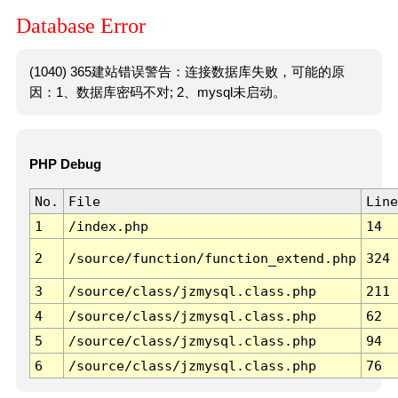
Database Error
(1040) 365建站错误警告：连接数据库失败，可能的原
因：1、数据库密码不对; 2、mysql未启动。
PHP Debug
No.
File
Line
1
/index.php
14
2
/source/function/function_extend.php
324
3
/source/class/jzmysql.class.php
211
4
/source/class/jzmysql.class.php
62
5
/source/class/jzmysql.class.php
94
6
/source/class/jzmysql.class.php
76