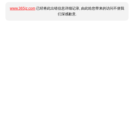
www.365jz.com
已经将此出错信息详细记录, 由此给您带来的访问不便我
们深感歉意.