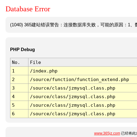
Database Error
(1040) 365建站错误警告：连接数据库失败，可能的原因：1、数
PHP Debug
No.
File
1
/index.php
2
/source/function/function_extend.php
3
/source/class/jzmysql.class.php
4
/source/class/jzmysql.class.php
5
/source/class/jzmysql.class.php
6
/source/class/jzmysql.class.php
www.365jz.com
已经将此